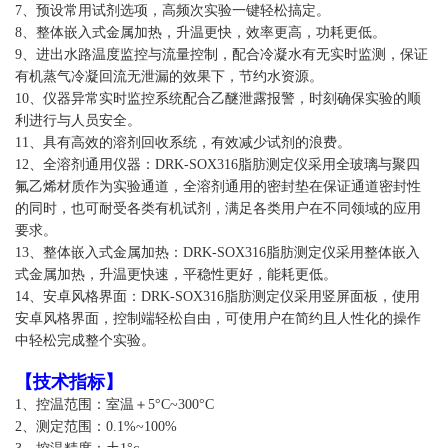
7、预设常用试剂选项，高频次实验一键轻松搞定。
8、整体嵌入式金属加热，升温更快，效率更高，功耗更低。
9、进出水路温度监控与流量控制，配合冷凝水有无实时监测，保证
有机蒸气冷凝回流无泄漏的效果下，节约水资源。
10、仪器异常实时监控系统配合乙醚泄露报警，时刻确保实验的顺
利进行与人员安全。
11、具有高效的溶剂回收系统，有效减少试剂的浪费。
12、全溶剂通用仪器：DRK-SOX316脂肪测定仪采用全玻璃与聚四
氟乙烯材质作为实验通道，全溶剂通用的密封垫在保证通道密封性
的同时，也可耐受各类有机试剂，满足各类用户在不同领域的应用
要求。
13、整体嵌入式金属加热：DRK-SOX316脂肪测定仪采用整体嵌入
式金属加热，升温更快速，平稳性更好，能耗更低。
14、安卓风格界面：DRK-SOX316脂肪测定仪采用竖屏面板，使用
安卓风格界面，控制端轻松自由，可使用户在简约且人性化的操作
中轻松完成整个实验。
【
技术指标
】
1、控温范围：室温＋5°C~300°C
2、测定范围：0.1%~100%