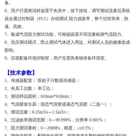
备。
6、用户只需将试样放置于夹具中，按下按钮，调节测试流量后系统
就会通过控制器（PLC）
自动测试 阻力或效率，整个过程简单，快
速、高效。
7、集成气流阻力测试功能，可根据
设置不同流量检测气流阻力。
8、负压测试模式，防止测试气体进入周边，对测试人员的健康造成
影响。
9、仪器配备环境控制室，用户无需再单独准备环境室。
【
技术参数
】
1、传感器配置： 双粒子计数器传感器；
2、夹具工位数： 单工位；
3、测试样品面积：610mm*610mm；
4、气溶胶发生器：固态气溶胶或液态气溶胶（二选一）；
5、测试流量：0.25m3/s～1.5m3/s；
6、过滤效率测试范围：0～99.999%，分辨率 0.001%；
7、阻力测试量程：0～2000Pa，精度：≤±0.5%；
8、静电中和器： 配静电中和器，能将所发生颗粒物的荷电进行中