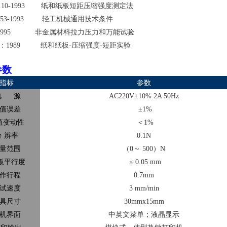
79.10-1993
纸和纸板短距压缩强度测定法
4253-1993
轻工机械通用技术条件
57-1995
非金属材料拉力压力和万能试验
：1989 纸和纸板-压缩强度-短距实验
参数
指标
参数
电 源
AC220V
±10% 2A 50Hz
值误差
±1%
值变动性
＜1%
分 辨率
0.1N
量范围
（0～ 500）N
板平行度
≤ 0.05 mm
作行程
0.7mm
试速度
3 mm/min
具尺寸
30mmx15mm
机界面
中英文菜单；液晶显示