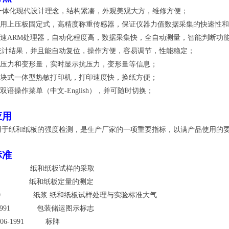
一体化现代设计理念，结构紧凑，外观美观大方，维修方便；
用上压板固定式，高精度称重传感器，保证仪器力值数据采集的快速性和
速ARM处理器，自动化程度高，数据采集快，全自动测量，智能判断功
统计结果，并且能自动复位，操作方便，容易调节，性能稳定；
压力和变形量，实时显示抗压力，变形量等信息；
块式一体型热敏打印机，打印速度快，换纸方便；
双语操作菜单（中文-English），并可随时切换；
应用
用于纸和纸板的强度检测，是生产厂家的一项重要指标，以满产品使用的
标准
450
纸和纸板试样的采取
51.2
纸和纸板定量的测定
0739
纸浆 纸和纸板试样处理与实验标准大气
1-1991
包装储运图示标志
306-1991
标牌