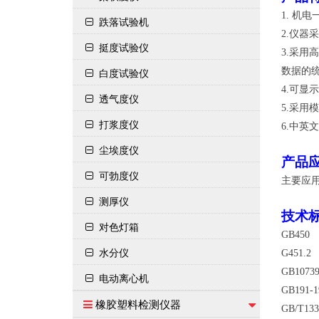
1.
机电
跌落试验机
2.
仪器采
挺度试验仪
3.
采用高
白度试验仪
数据的
4.
可显示
透气度仪
5.
采用模
打浆度仪
6.
中英文
尘埃度仪
产品
可勃度仪
主要应
测厚仪
技术
对色灯箱
GB
水分仪
G4
GB1
电动离心机
GB19
橡胶塑料检测仪器
GB/T13