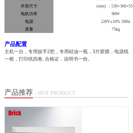
外形尺寸
(mm)
：
530
×360×55
电机功率
90W
电源
220V
±10% 50Hz
质量
75kg
产品配置
主机一台，专用扳手2把，专用硅油一瓶，3片胶膜，电源线
一根，打印纸四卷, 合格证，说明书一份。
产品推荐
/ HOT PRODUCT