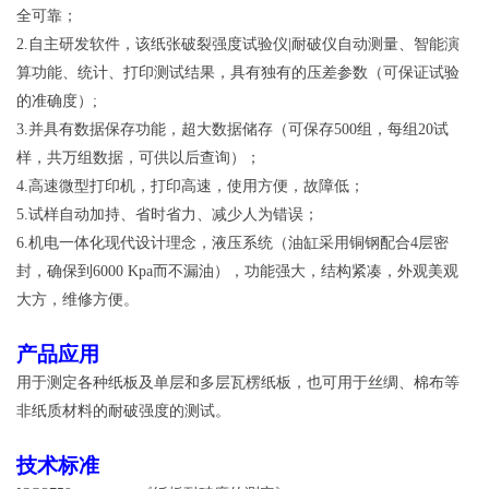
全可靠；
2
.
自主研发软件，该纸张破裂强度试验仪
|
耐破仪自动测量、智能演
算功能、统计、打印测试结果，具有独有的压差参数（可保证试验
的准确度）;
3.
并具有数据保存功能，超大数据储存（可保存500组，每组
20
试
样，共万组数据，可供以后查询）；
4.
高速微型打印机，打印高速，使用方便，故障低；
5.
试样自动加持、省时省力、减少人为错误；
6.
机电一体化现代设计理念，液压系统（油缸采用铜钢配合4层密
封，确保到
6000
Kpa
而不漏油），功能强大，结构紧凑，外观美观
大方，维修方便。
产品应用
用于测定各种纸板及单层和多层瓦楞纸板，也可用于丝绸、棉布等
非纸质材料的耐破强度的测试。
技术标准