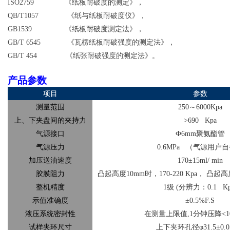
ISO2759
《纸板耐破度的测定》，
QB/T1057
《纸与纸板耐破度仪》，
GB1539
《纸板耐破度测定法》，
GB/T 6545
《瓦楞纸板耐破强度的测定法》，
GB/T 454
《纸张耐破强度的测定法》。
产品参数
项目
参数
测量范围
250
～6000Kpa
上、下夹盘间的夹持力
>690 Kpa
气源接口
Ф6mm
聚氨酯管
气源压力
0.6MPa
（气源用户自
加压送油速度
170
±15ml/ min
胶膜阻力
凸起高度10mm
时，
170-220 Kpa
， 凸起高
整机精度
1
级
(
分辨力：
0.1 Kp
示值准确度
±0.5%F.S
液压系统密封性
在测量上限值,1
分钟压降
<
试样夹环尺寸
上下夹环孔径φ31.5±0.0